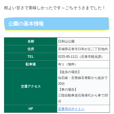
程よい甘さで美味しかったです～ごちそうさまでした！
公園の基本情報
名称
日和山公園
住所
宮城県石巻市日和が丘二丁目地内
TEL
0225-95-1111（石巻市観光課）
駐車場
有り（無料）
【徒歩の場合】
仙石線・石巻線石巻駅から徒歩で
20分
交通アクセス
【車の場合】
三陸自動車道石巻港ICから車で20
分
HP
石巻市のサイトへ