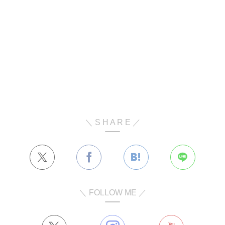
＼ S H A R E ／
＼ FOLLOW ME ／