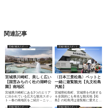
関連記事
宮城の観光スポット
宮城の観光スポット
宮城県川崎町、美しく広い
〈日本三景松島〉ペットと
【国営みちのく杜の湖畔公
一緒に遊覧観光【丸文松島
園】南地区
汽船】
宮城県川崎町にある3つのエリア
宮城県松島町、宮城県を代表する
に分かれている広大な観光スポッ
＆全国的にも有名な観光地【松
ト～春の南地区をご紹介～ニッパ
島】の松島湾は遊覧船に愛犬と一
ーさん毎日の暮らしを楽しんでい
緒に乗って一周できますニッパー
宮城の観光スポット
宮城の観光スポット
る皆さまへ飼い主です今回は【国
さん2019年6月に一緒にお出かけ