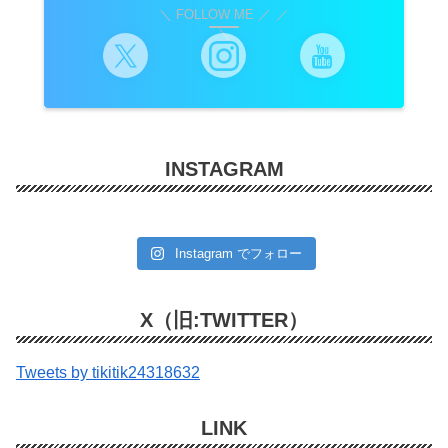
＼ FOLLOW ME ／
INSTAGRAM
Instagram でフォロー
X（旧:TWITTER）
Tweets by tikitik24318632
LINK