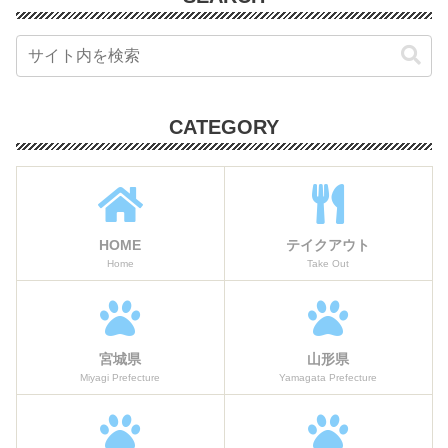
CATEGORY
HOME
テイクアウト
Home
Take Out
宮城県
山形県
Miyagi Prefecture
Yamagata Prefecture