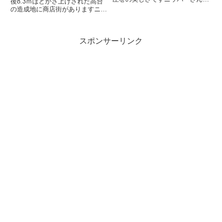
後8.3ｍほどかさ上げされた高台
日の暮らしを楽しんでいる皆さま
の造成地に商店街がありますニッ
飼い主です今回は紅葉の名所【鳴
パーさん2019年3月に一緒にお出
子峡】のご紹介です！ 大谷川が
かけしてきたよ！飼い主です今回
刻んだ深さ100メートルにおよぶ
は【南三陸さんさん商店街】のご
大峡谷。春から夏にかけて緑が...
スポンサーリンク
紹介です！「サンサンと輝く太陽
のように、笑顔とパワーに...