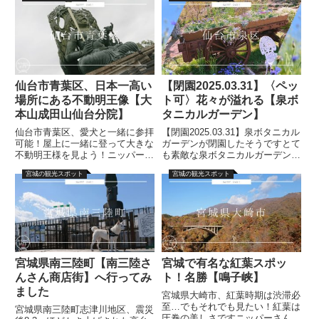
営みちのく杜の湖畔公園】南地区
してきたよ！飼い主です今回は松
のご紹介です！桜が満開の頃に遊
島観光【丸文松島汽船】遊覧船の
びに来てみました！朝はにわか
ご紹介です！日本三景とは日本...
雨...
仙台市青葉区、日本一高い
【閉園2025.03.31】〈ペッ
場所にある不動明王像【大
ト可〉花々が溢れる【泉ボ
本山成田山仙台分院】
タニカルガーデン】
仙台市青葉区、愛犬と一緒に参拝
【閉園2025.03.31】泉ボタニカル
可能！屋上に一緒に登って大きな
ガーデンが閉園したそうですとて
不動明王様を見よう！ニッパーさ
も素敵な泉ボタニカルガーデンで
ん毎日の暮らしを楽しんでいる皆
すが、なんと閉園したそうです…
宮城の観光スポット
宮城の観光スポット
さまへ飼い主です今回は【大本山
残念(泣)立ち入り禁止となるそう
成田山仙台分院】のご紹介です！
なので、ご注意ください。またの
成田山（なりたさん）とは、千葉
再開を期待します。【2025年度
県成田市にある真言宗智山派の
泉ボタニカルガー...
大...
宮城県南三陸町【南三陸さ
宮城で有名な紅葉スポッ
んさん商店街】へ行ってみ
ト！名勝【鳴子峡】
ました
宮城県大崎市、紅葉時期は渋滞必
至…でもそれでも見たい！紅葉は
宮城県南三陸町志津川地区、震災
圧巻の美しさですニッパーさん毎