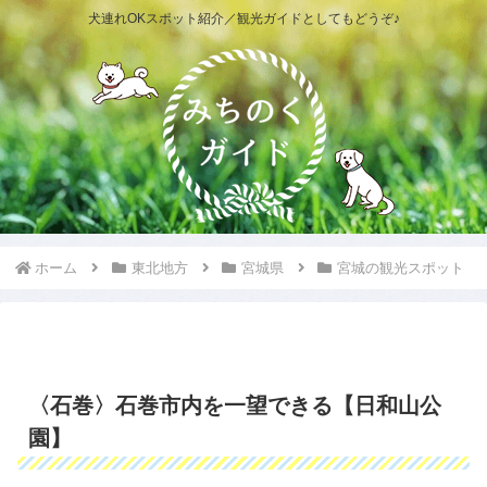
犬連れOKスポット紹介／観光ガイドとしてもどうぞ♪
ホーム
東北地方
宮城県
宮城の観光スポット
〈石巻〉石巻市内を一望できる【日和山公
園】