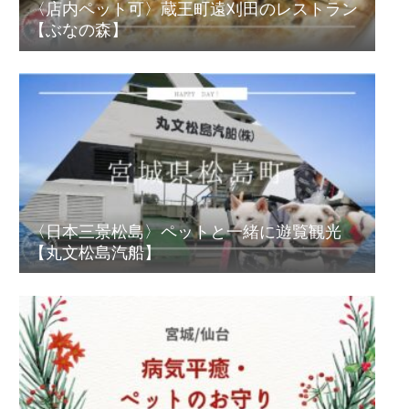
〈店内ペット可〉蔵王町遠刈田のレストラン
【ぶなの森】
〈日本三景松島〉ペットと一緒に遊覧観光
【丸文松島汽船】