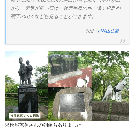
眼下に流れる旧北上川の河口からは広く太平洋が広
がり、天気が良い日は、牡鹿半島の他、遠く松島や
蔵王の山々などを見ることができます。
引用：
日和山公園
※松尾芭蕉さんの銅像もありました