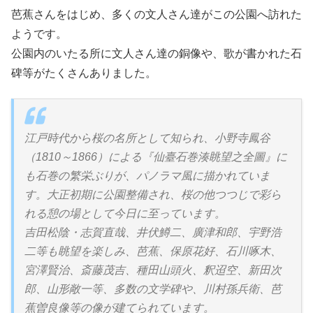
芭蕉さんをはじめ、多くの文人さん達がこの公園へ訪れた
ようです。
公園内のいたる所に文人さん達の銅像や、歌が書かれた石
碑等がたくさんありました。
江戸時代から桜の名所として知られ、小野寺鳳谷
（1810～1866）による『仙臺石巻湊眺望之全圖』に
も石巻の繁栄ぶりが、パノラマ風に描かれていま
す。大正初期に公園整備され、桜の他つつじで彩ら
れる憩の場として今日に至っています。
吉田松陰・志賀直哉、井伏鱒二、廣津和郎、宇野浩
二等も眺望を楽しみ、芭蕉、保原花好、石川啄木、
宮澤賢治、斎藤茂吉、種田山頭火、釈迢空、新田次
郎、山形敞一等、多数の文学碑や、川村孫兵衛、芭
蕉曽良像等の像が建てられています。