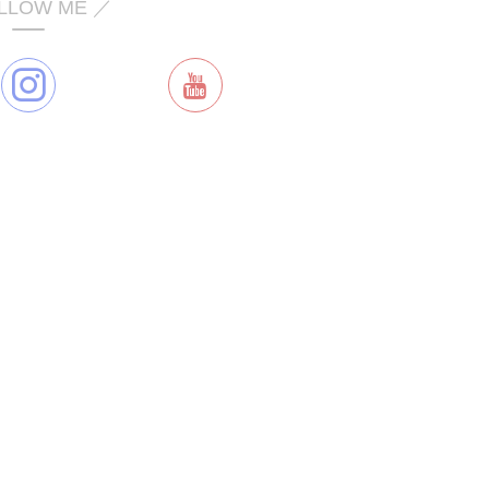
LLOW ME ／