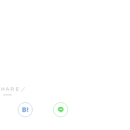
 H A R E ／