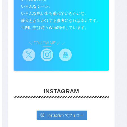
いろんなシーン、
いろんな思い出を重ねていきたいな。
愛犬とお出かけする参考になれば幸いです。
※飼い主は時々Web制作しています。
＼ FOLLOW ME ／
INSTAGRAM
Instagram でフォロー