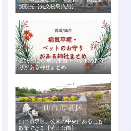
覧観光【丸文松島汽船】
宮城/仙台の病気平癒・ペットのお守
りがある神社まとめ
仙台市泉区、公園の中央にある山も
散策できる【紫山公園】