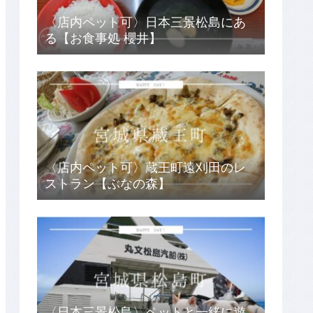
〈店内ペット可〉日本三景松島にあ
る【お食事処 櫻井】
〈店内ペット可〉蔵王町遠刈田のレ
ストラン【ぶなの森】
〈日本三景松島〉ペットと一緒に遊