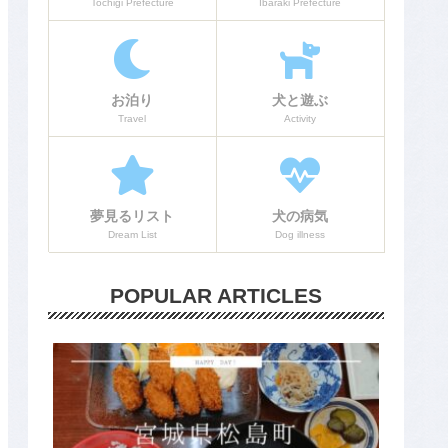
Tochigi Prefecture
Ibaraki Prefecture
お泊り
犬と遊ぶ
Travel
Activity
夢見るリスト
犬の病気
Dream List
Dog illness
POPULAR ARTICLES