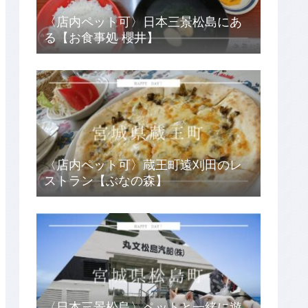
〈店内ペット可〉日本三景松島にあ
る【お食事処 櫻井】
〈店内ペット可〉蔵王町遠刈田のレ
ストラン【ぶなの森】
〈日本三景松島〉ペットと一緒に遊