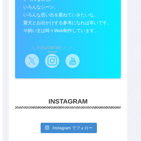
いろんなシーン、
いろんな思い出を重ねていきたいな。
愛犬とお出かけする参考になれば幸いです。
※飼い主は時々Web制作しています。
＼ FOLLOW ME ／
INSTAGRAM
Instagram でフォロー