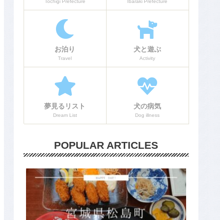
Tochigi Prefecture
Ibaraki Prefecture
お泊り
犬と遊ぶ
Travel
Activity
夢見るリスト
犬の病気
Dream List
Dog illness
POPULAR ARTICLES