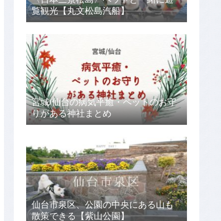
覧観光【丸文松島汽船】
宮城/仙台の病気平癒・ペットのお守
りがある神社まとめ
仙台市泉区、公園の中央にある山も
散策できる【紫山公園】