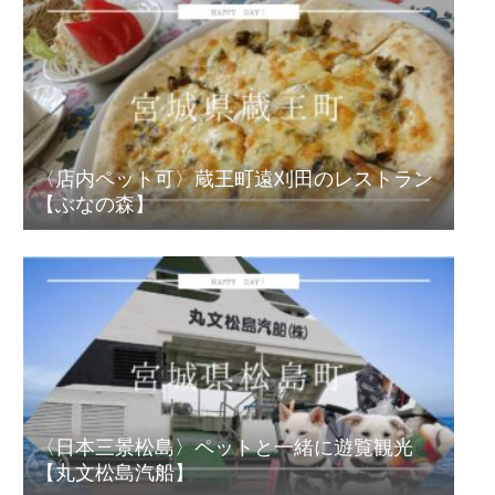
〈店内ペット可〉蔵王町遠刈田のレストラン
【ぶなの森】
〈日本三景松島〉ペットと一緒に遊覧観光
【丸文松島汽船】