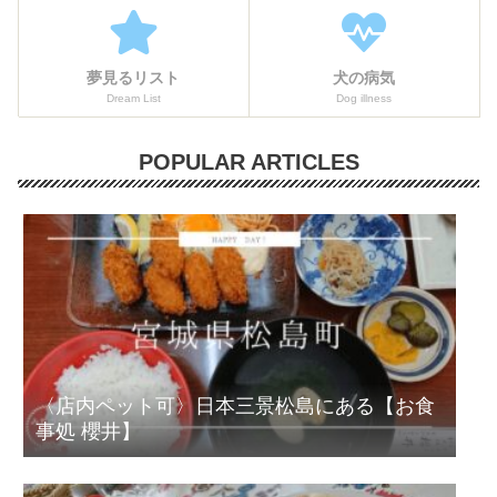
夢見るリスト
犬の病気
Dream List
Dog illness
POPULAR ARTICLES
〈店内ペット可〉日本三景松島にある【お食
事処 櫻井】