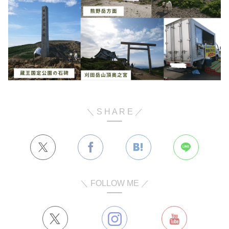
＼ S H A R E ／
＼ FOLLOW ME ／