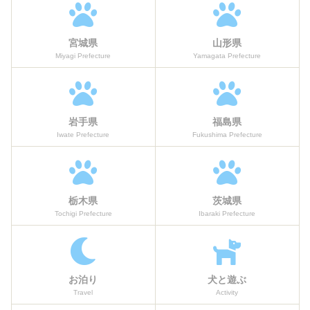
宮城県
山形県
Miyagi Prefecture
Yamagata Prefecture
岩手県
福島県
Iwate Prefecture
Fukushima Prefecture
栃木県
茨城県
Tochigi Prefecture
Ibaraki Prefecture
お泊り
犬と遊ぶ
Travel
Activity