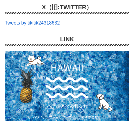
X（旧:TWITTER）
Tweets by tikitik24318632
LINK