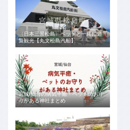
〈日本三景松島〉ペットと一緒に遊
覧観光【丸文松島汽船】
宮城/仙台の病気平癒・ペットのお守
りがある神社まとめ