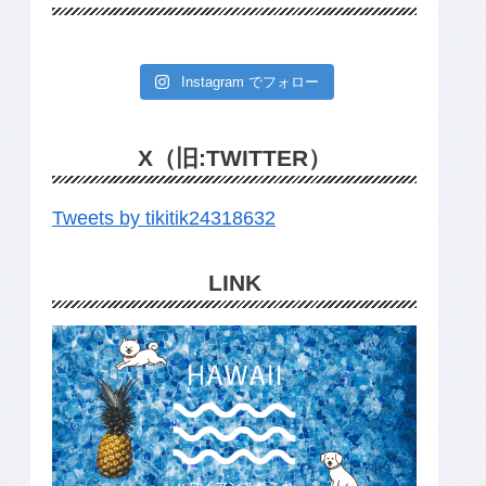
Instagram でフォロー
X（旧:TWITTER）
Tweets by tikitik24318632
LINK