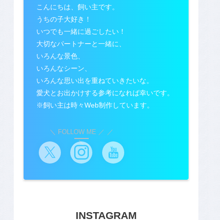
こんにちは、飼い主です。
うちの子大好き！
いつでも一緒に過ごしたい！
大切なパートナーと一緒に、
いろんな景色、
いろんなシーン、
いろんな思い出を重ねていきたいな。
愛犬とお出かけする参考になれば幸いです。
※飼い主は時々Web制作しています。
＼ FOLLOW ME ／
INSTAGRAM