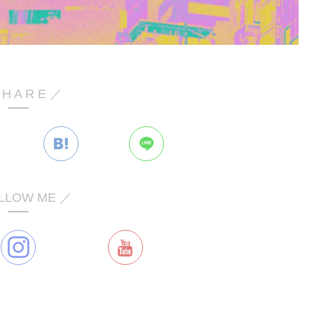
 H A R E ／
LLOW ME ／