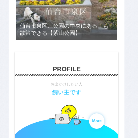
仙台市泉区、公園の中央にある山も
散策できる【紫山公園】
PROFILE
お出かけしたい人
飼い主です
More