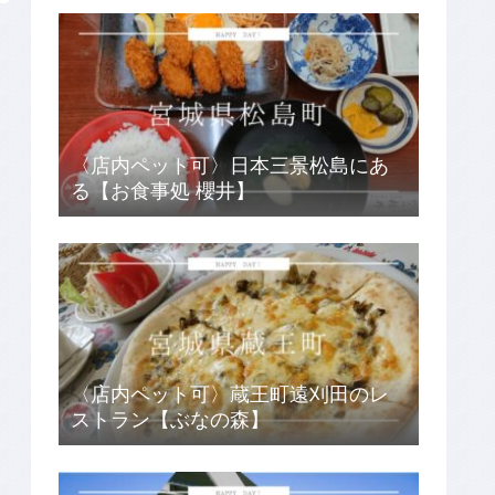
〈店内ペット可〉日本三景松島にあ
る【お食事処 櫻井】
〈店内ペット可〉蔵王町遠刈田のレ
ストラン【ぶなの森】