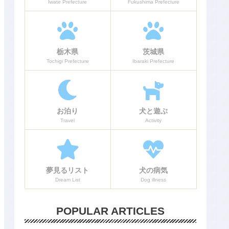
Iwate Prefecture
Fukushima Prefecture
栃木県
茨城県
Tochigi Prefecture
Ibaraki Prefecture
お泊り
犬と遊ぶ
Travel
Activity
夢見るリスト
犬の病気
Dream List
Dog illness
POPULAR ARTICLES