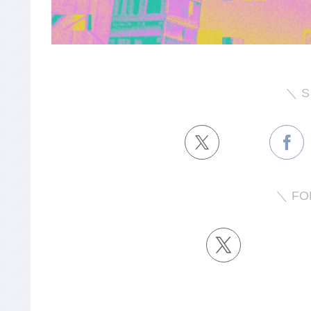
＼ S
＼ FO