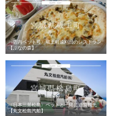
〈店内ペット可〉蔵王町遠刈田のレストラン
【ぶなの森】
〈日本三景松島〉ペットと一緒に遊覧観光
【丸文松島汽船】