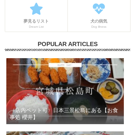
夢見るリスト
犬の病気
Dream List
Dog illness
POPULAR ARTICLES
〈店内ペット可〉日本三景松島にある【お食
事処 櫻井】