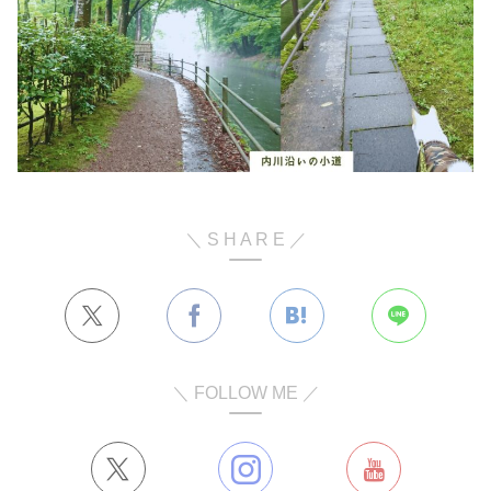
＼ S H A R E ／
＼ FOLLOW ME ／