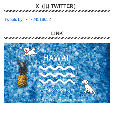
X（旧:TWITTER）
Tweets by tikitik24318632
LINK