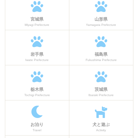
宮城県
山形県
Miyagi Prefecture
Yamagata Prefecture
岩手県
福島県
Iwate Prefecture
Fukushima Prefecture
栃木県
茨城県
Tochigi Prefecture
Ibaraki Prefecture
お泊り
犬と遊ぶ
Travel
Activity