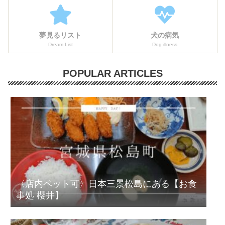
夢見るリスト
犬の病気
Dream List
Dog illness
POPULAR ARTICLES
〈店内ペット可〉日本三景松島にある【お食
事処 櫻井】