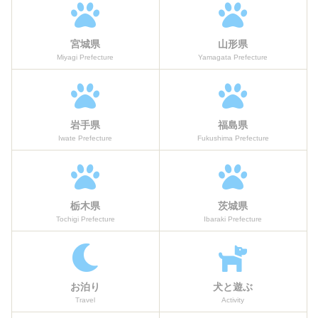
宮城県
山形県
Miyagi Prefecture
Yamagata Prefecture
岩手県
福島県
Iwate Prefecture
Fukushima Prefecture
栃木県
茨城県
Tochigi Prefecture
Ibaraki Prefecture
お泊り
犬と遊ぶ
Travel
Activity