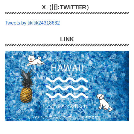
X（旧:TWITTER）
Tweets by tikitik24318632
LINK