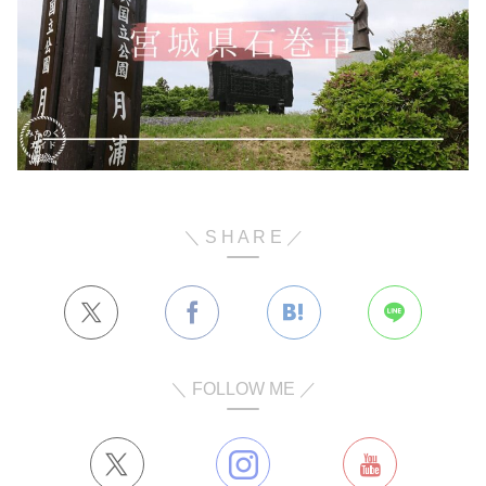
＼ S H A R E ／
＼ FOLLOW ME ／