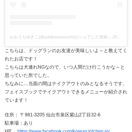
おおうちゆきこ(@yukikooooouchi)がシェアした投稿
–
2020年 4月月16日午後11時42分PDT
こちらは、ドッグランのお友達が美味しいよ～と教えてく
れたお店です！
こちらは犬連れNGなので、いつ人間だけ行こうかな～と
思っていた所でした。
ちなみに…当面の間はテイクアウトのみとなるそうです。
フェイスブックでテイクアウトできるメニューが紹介され
ています！
住所： 〒981-3205 仙台市泉区紫山2丁目32-6
駐車場：あり
HP→
https://www.facebook.com/korean.kitchen.jp/