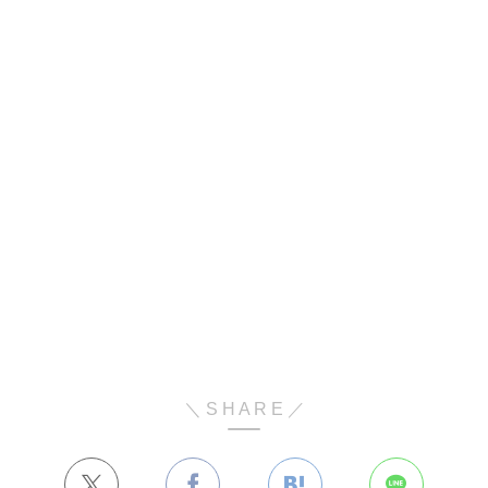
＼ S H A R E ／