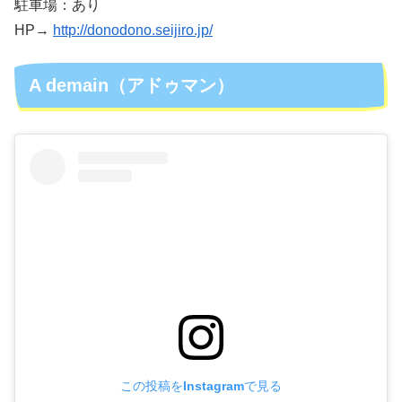
駐車場：あり
HP→
http://donodono.seijiro.jp/
A demain（アドゥマン）
この投稿をInstagramで見る