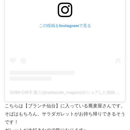
この投稿をInstagramで見る
SOBA CAFE 孫三(@sobacafe_magozo)がシェアした投稿
–
202
こちらは【ブランチ仙台】に入っている蕎麦屋さんです。
そばはもちろん、サラダガレットがお持ち帰りできるそう
です！