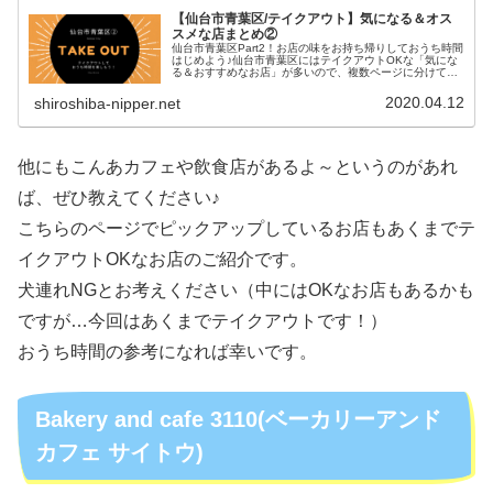
【仙台市青葉区/テイクアウト】気になる＆オス
スメな店まとめ②
仙台市青葉区Part2！お店の味をお持ち帰りしておうち時間
はじめよう♪仙台市青葉区にはテイクアウトOKな「気にな
る＆おすすめなお店」が多いので、複数ページに分けてご
紹介しています。きっとまだまだ他にもあると思われます
～みなさまのオススメなカ...
2020.04.12
shiroshiba-nipper.net
他にもこんあカフェや飲食店があるよ～というのがあれ
ば、ぜひ教えてください♪
こちらのページでピックアップしているお店もあくまでテ
イクアウトOKなお店のご紹介です。
犬連れNGとお考えください（中にはOKなお店もあるかも
ですが…今回はあくまでテイクアウトです！）
おうち時間の参考になれば幸いです。
Bakery and cafe 3110(ベーカリーアンド
カフェ サイトウ)