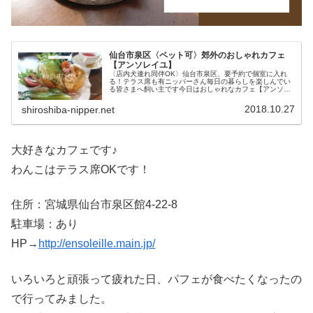
仙台市泉区〈ペット可〉郊外のおしゃれカフェ
【アンソレイユ】
〈店内犬連れ同伴OK〉仙台市泉区、要予約で個室に入れ
る！テラス席も有ニッパーさん毎日の暮らしを楽しんでい
る皆さまへ飼い主です今日はおしゃれなカフェ【アンソレ
イユ（ensoleille）】のご紹介です！※可愛い一軒家のカフ
ェこちらのカフェは、...
2018.10.27
shiroshiba-nipper.net
大好きなカフェです♪
わんこはテラス席OKです！
住所：宮城県仙台市泉区館4-22-8
駐車場：あり
HP→
http://ensoleille.main.jp/
いろいろと頑張って疲れた日、パフェが食べたくなったの
で行ってみました。