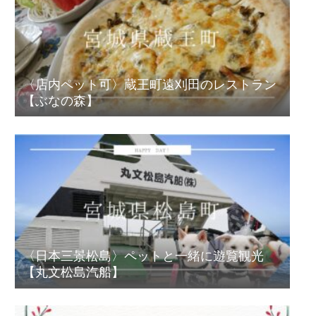
〈店内ペット可〉蔵王町遠刈田のレストラン
【ぶなの森】
〈日本三景松島〉ペットと一緒に遊覧観光
【丸文松島汽船】