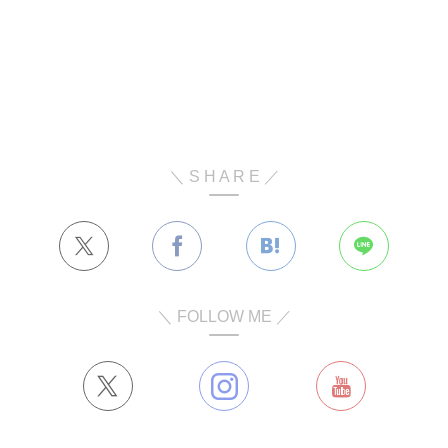
＼ S H A R E ／
＼ FOLLOW ME ／