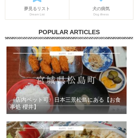
夢見るリスト
犬の病気
Dream List
Dog illness
POPULAR ARTICLES
〈店内ペット可〉日本三景松島にある【お食
事処 櫻井】