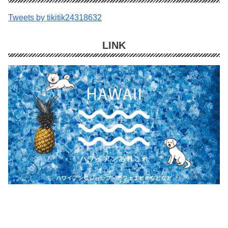
Tweets by tikitik24318632
LINK