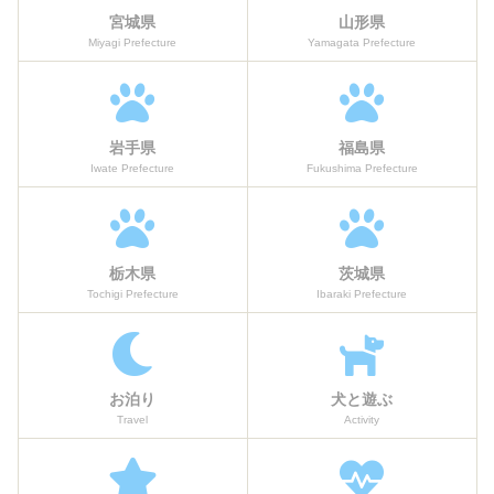
宮城県
山形県
Miyagi Prefecture
Yamagata Prefecture
岩手県
福島県
Iwate Prefecture
Fukushima Prefecture
栃木県
茨城県
Tochigi Prefecture
Ibaraki Prefecture
お泊り
犬と遊ぶ
Travel
Activity