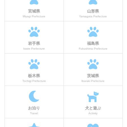
宮城県
山形県
Miyagi Prefecture
Yamagata Prefecture
岩手県
福島県
Iwate Prefecture
Fukushima Prefecture
栃木県
茨城県
Tochigi Prefecture
Ibaraki Prefecture
お泊り
犬と遊ぶ
Travel
Activity