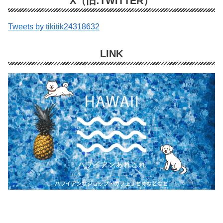
X（旧:TWITTER）
Tweets by tikitik24318632
LINK