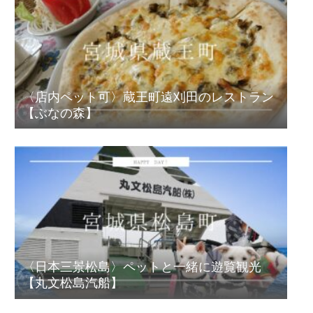
〈店内ペット可〉蔵王町遠刈田のレストラン
【ぶなの森】
〈日本三景松島〉ペットと一緒に遊覧観光
【丸文松島汽船】