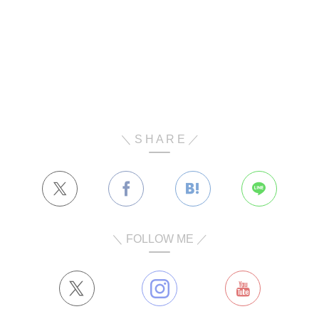
＼ S H A R E ／
＼ FOLLOW ME ／