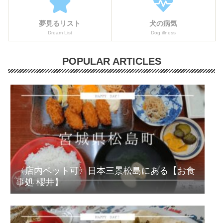
夢見るリスト
犬の病気
Dream List
Dog illness
POPULAR ARTICLES
〈店内ペット可〉日本三景松島にある【お食
事処 櫻井】