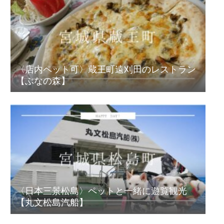
〈店内ペット可〉蔵王町遠刈田のレストラン
【ぶなの森】
〈日本三景松島〉ペットと一緒に遊覧観光
【丸文松島汽船】