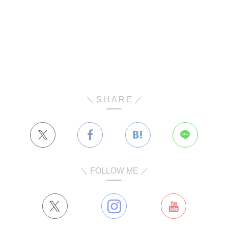
＼ S H A R E ／
＼ FOLLOW ME ／