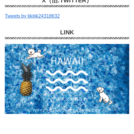
X（旧:TWITTER）
Tweets by tikitik24318632
LINK