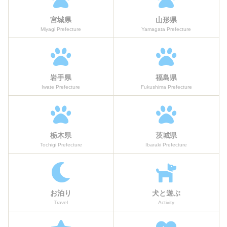
宮城県
山形県
Miyagi Prefecture
Yamagata Prefecture
岩手県
福島県
Iwate Prefecture
Fukushima Prefecture
栃木県
茨城県
Tochigi Prefecture
Ibaraki Prefecture
お泊り
犬と遊ぶ
Travel
Activity