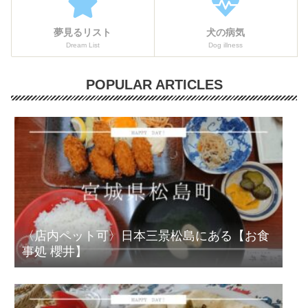
夢見るリスト
犬の病気
Dream List
Dog illness
POPULAR ARTICLES
〈店内ペット可〉日本三景松島にある【お食
事処 櫻井】