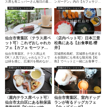
ス席も有ニッパーさん毎日の暮ら
ンガーデン』内の【カフェサジ】
しを楽しんでいる皆さまへ飼い主
ニッパーさん毎日の暮らしを楽し
宮城のカフェ・ショップ
宮城のカフェ・ショップ
です今日はおしゃれなカフェ【ア
んでいる皆さまへ飼い主です今回
ンソレイユ（ensoleille）】のご
は【cafe saji】のご紹介です！お
紹介です！※可愛い一軒家のカフ
散歩した後にこちらのカフェへ寄
ェこちらのカフェは、...
りました。飼い主です...
仙台市青葉区〈テラス席ペ
〈店内ペット可〉日本三景
ット可〉これぞおしゃれカ
松島にある【お食事処 櫻
フェ【カフェ モーツァル
井】
ト アトリエ】
仙台市青葉区、テラス席は犬
宮城県松島町、宮城県を代表する
OK！人気でおしゃれなカフェで
＆全国的にも有名な観光地【松
は緑を感じ、広瀬川を眺めながら
島】でペットと一緒にお食事でき
素敵な時間を過ごせますニッパー
る【お食事処 櫻井】ニッパーさ
宮城のカフェ・ショップ
宮城のカフェ・ショップ
さん毎日の暮らしを楽しんでいる
ん2019年7月に一緒にお出かけし
皆さまへ飼い主です今回は【カフ
てきたよ！飼い主です今回は【お
ェ モーツァルト アトリエ （cafe
食事処 櫻井】のご紹介です！宮
Mozart Ateli...
城県に住んでいるのに、なかな...
〈屋内テラス席ペット可〉
仙台市青葉区、室内ドッグ
仙台市太白区にある秋保温
ランが有るドッグカフェ