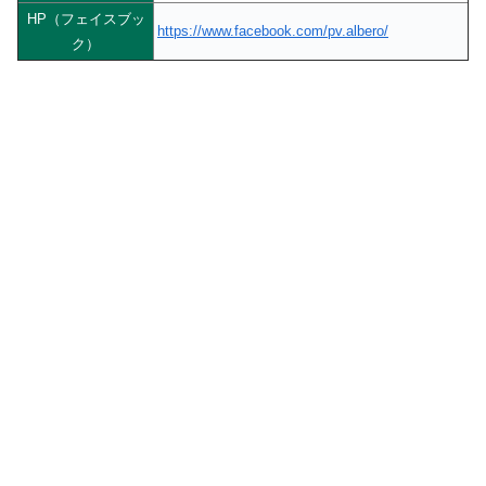
HP（フェイスブッ
https://www.facebook.com/pv.albero/
ク）