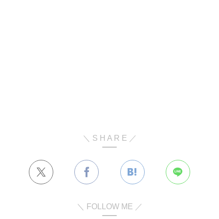
＼ S H A R E ／
＼ FOLLOW ME ／