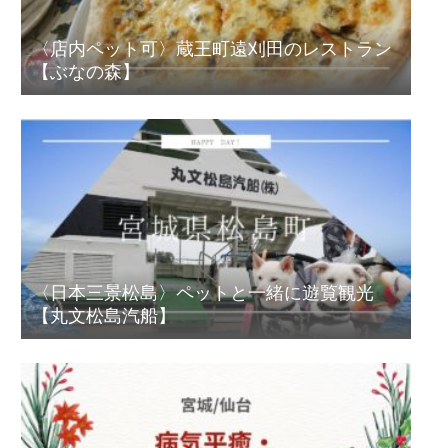
〈店内ペット可〉蔵王町遠刈田のレストラン
【ぶなの森】
〈日本三景松島〉ペットと一緒に遊覧観光
【丸文松島汽船】