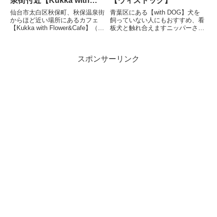
泉街付近【Kukka with
【ウィズドッグ】
Flower&Cafe】
仙台市太白区秋保町、秋保温泉街
青葉区にある【with DOG】犬を
からほど近い場所にあるカフェ
飼っていない人にもおすすめ、看
【Kukka with Flower&Cafe】（ク
板犬と触れ合えますニッパーさん
ッカ・ウィズ・フラワーアンドカ
毎日の暮らしを楽しんでいる皆さ
フェ）に行ってきましたニッパー
まへ飼い主です今回はドッグカフ
さん2019年7月に一緒にお出かけ
ェ【ウィズドッグ】のご紹介で
スポンサーリンク
してきたよ！飼い主です今回は
す！。こちらはドッグカフェ初デ
【Kuk...
ビュー！したお店です。ドッ...