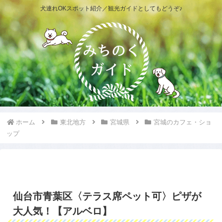
犬連れOKスポット紹介／観光ガイドとしてもどうぞ♪
ホーム
東北地方
宮城県
宮城のカフェ・ショ
ップ
仙台市青葉区〈テラス席ペット可〉ピザが
大人気！【アルベロ】