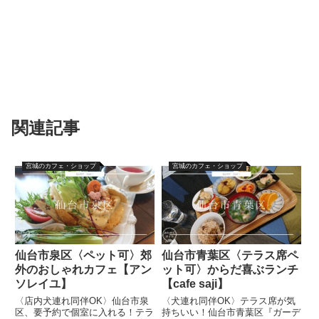
関連記事
宮城のカフェ・ショップ
宮城のカフェ・ショップ
仙台市泉区〈ペット可〉郊
仙台市青葉区〈テラス席ペ
外のおしゃれカフェ【アン
ット可〉からだ喜ぶランチ
ソレイユ】
【cafe saji】
〈店内犬連れ同伴OK〉仙台市泉
〈犬連れ同伴OK〉テラス席が気
区、要予約で個室に入れる！テラ
持ちいい！仙台市青葉区『ガーデ