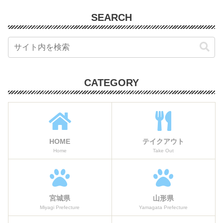
SEARCH
CATEGORY
HOME
テイクアウト
Home
Take Out
宮城県
山形県
Miyagi Prefecture
Yamagata Prefecture