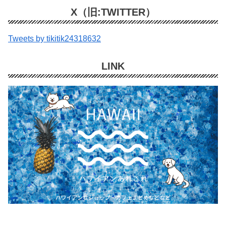
X（旧:TWITTER）
Tweets by tikitik24318632
LINK