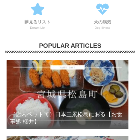
夢見るリスト
犬の病気
Dream List
Dog illness
POPULAR ARTICLES
〈店内ペット可〉日本三景松島にある【お食
事処 櫻井】