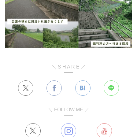
＼ S H A R E ／
＼ FOLLOW ME ／