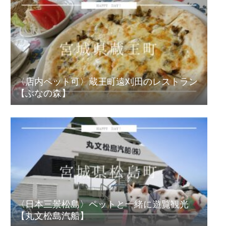
〈店内ペット可〉蔵王町遠刈田のレストラン
【ぶなの森】
〈日本三景松島〉ペットと一緒に遊覧観光
【丸文松島汽船】