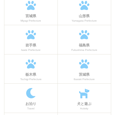
宮城県
山形県
Miyagi Prefecture
Yamagata Prefecture
岩手県
福島県
Iwate Prefecture
Fukushima Prefecture
栃木県
茨城県
Tochigi Prefecture
Ibaraki Prefecture
お泊り
犬と遊ぶ
Travel
Activity