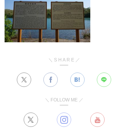
＼ S H A R E ／
＼ FOLLOW ME ／