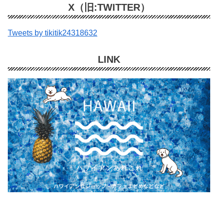
X（旧:TWITTER）
Tweets by tikitik24318632
LINK