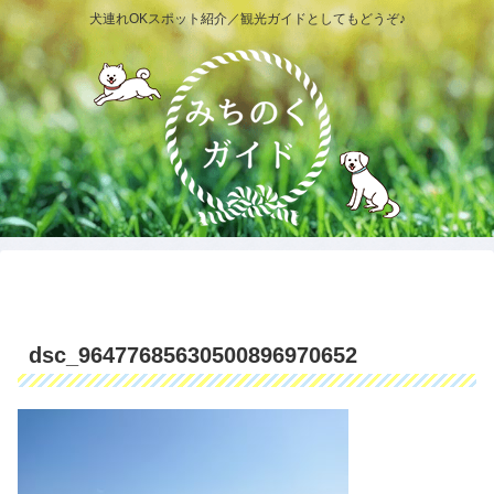
犬連れOKスポット紹介／観光ガイドとしてもどうぞ♪
dsc_96477685630500896970652