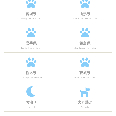
宮城県
山形県
Miyagi Prefecture
Yamagata Prefecture
岩手県
福島県
Iwate Prefecture
Fukushima Prefecture
栃木県
茨城県
Tochigi Prefecture
Ibaraki Prefecture
お泊り
犬と遊ぶ
Travel
Activity