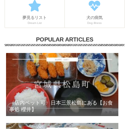
夢見るリスト
犬の病気
Dream List
Dog illness
POPULAR ARTICLES
〈店内ペット可〉日本三景松島にある【お食
事処 櫻井】