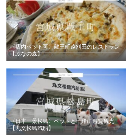
〈店内ペット可〉蔵王町遠刈田のレストラン
【ぶなの森】
〈日本三景松島〉ペットと一緒に遊覧観光
【丸文松島汽船】