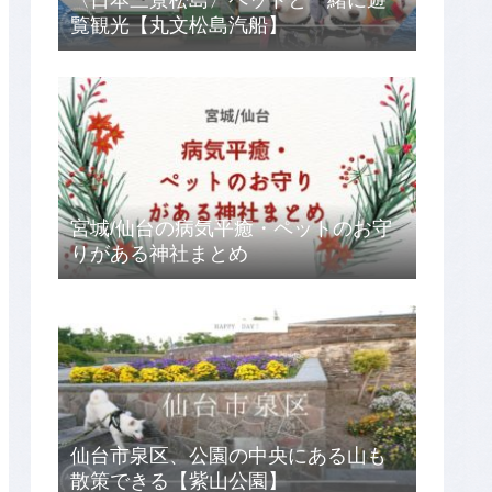
〈日本三景松島〉ペットと一緒に遊
覧観光【丸文松島汽船】
宮城/仙台の病気平癒・ペットのお守
りがある神社まとめ
仙台市泉区、公園の中央にある山も
散策できる【紫山公園】