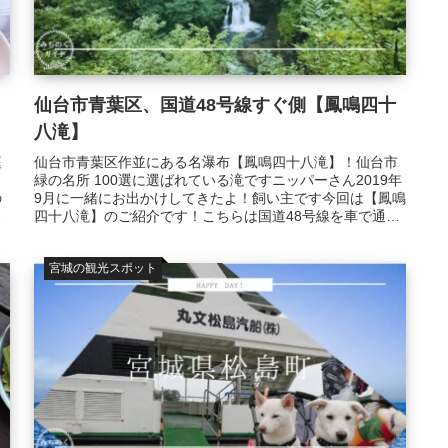
仙台市青葉区、国道48号線すぐ側【鳳鳴四十
八滝】
庭
仙台市青葉区作並にある名瀑布【鳳鳴四十八滝】！仙台市
緑の名所 100選に選ばれている滝ですニッパーさん2019年
の
9月に一緒にお出かけしてきたよ！飼い主です今回は【鳳鳴
っ
四十八滝】のご紹介です！こちらは国道48号線を車で通る
時にずっと気になっ...
宮城の観光スポット