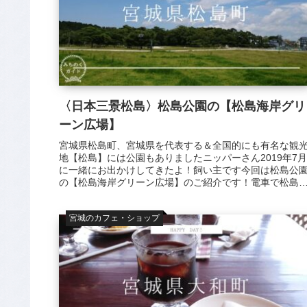
〈日本三景松島〉松島公園の【松島海岸グリ
ーン広場】
宮城県松島町、宮城県を代表する＆全国的にも有名な観
地【松島】には公園もありましたニッパーさん2019年7月
に一緒にお出かけしてきたよ！飼い主です今回は松島公
の【松島海岸グリーン広場】のご紹介です！電車で松島
岸駅に着いた時、すぐ目の前に...
宮城のカフェ・ショップ