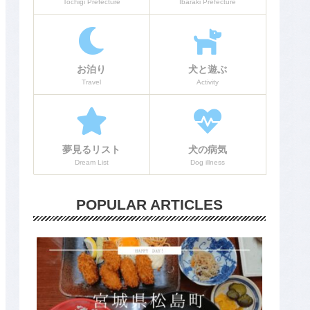
Tochigi Prefecture
Ibaraki Prefecture
お泊り
犬と遊ぶ
Travel
Activity
夢見るリスト
犬の病気
Dream List
Dog illness
POPULAR ARTICLES