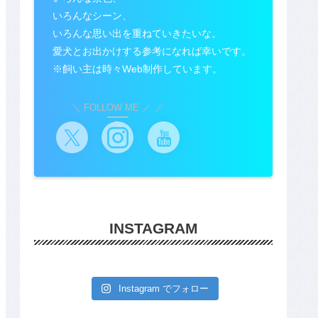
いろんなシーン、
いろんな思い出を重ねていきたいな。
愛犬とお出かけする参考になれば幸いです。
※飼い主は時々Web制作しています。
＼ FOLLOW ME ／
INSTAGRAM
Instagram でフォロー