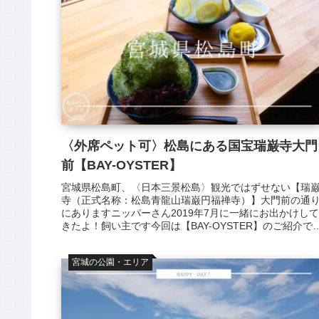
〈外席ペット可〉松島にある国宝瑞巌寺大門
前【BAY-OYSTER】
宮城県松島町、〈日本三景松島〉観光ではずせない【瑞
寺（正式名称：松島青龍山瑞巌円福禅寺）】大門前の通
にありますニッパーさん2019年7月に一緒にお出かけして
きたよ！飼い主です今回は【BAY-OYSTER】のご紹介で
す！この時はちょうど【...
宮城の公園・エリア