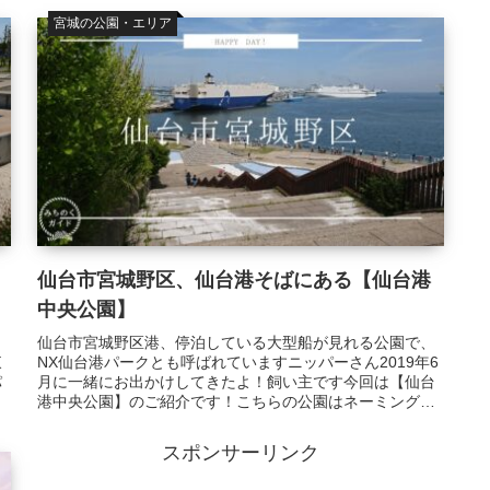
宮城の公園・エリア
仙台市宮城野区、仙台港そばにある【仙台港
中央公園】
ッ
仙台市宮城野区港、停泊している大型船が見れる公園で、
東
NX仙台港パークとも呼ばれていますニッパーさん2019年6
パ
月に一緒にお出かけしてきたよ！飼い主です今回は【仙台
港中央公園】のご紹介です！こちらの公園はネーミングラ
イツスポンサーによって名称...
スポンサーリンク