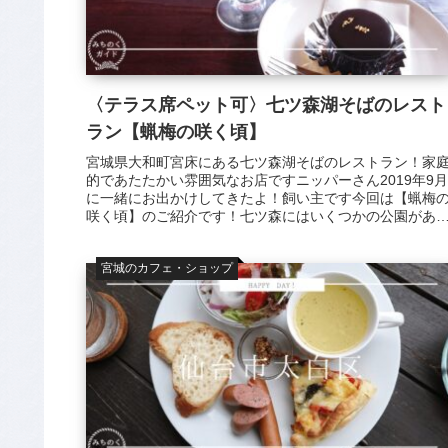
〈テラス席ペット可〉七ツ森湖そばのレスト
ラン【蝋梅の咲く頃】
宮城県大和町宮床にある七ツ森湖そばのレストラン！家
的であたたかい雰囲気なお店ですニッパーさん2019年9月
に一緒にお出かけしてきたよ！飼い主です今回は【蝋梅
咲く頃】のご紹介です！七ツ森にはいくつかの公園があ
て、わんこたちのお散歩でよく...
宮城のカフェ・ショップ