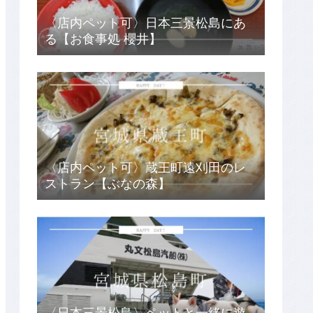
〈店内ペット可〉日本三景松島にあ
る【お食事処 櫻井】
〈店内ペット可〉蔵王町遠刈田のレ
ストラン【ぶなの森】