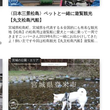
〈日本三景松島〉ペットと一緒に遊覧観光
【丸文松島汽船】
宮城県松島町、宮城県を代表する＆全国的にも有名な観光
地【松島】の松島湾は遊覧船に愛犬と一緒に乗って一周で
る
きますニッパーさん2019年6月に一緒にお出かけしてきた
フ
よ！飼い主です今回は松島観光【丸文松島汽船】遊覧船の
9
ご紹介です！日本三景とは日本...
宮城の公園・エリア